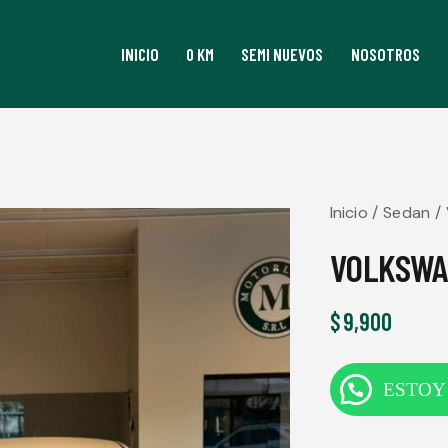
INICIO
0 KM
SEMI NUEVOS
NOSOTROS
Inicio
Sedan
VOLKSWA
$
9,900
ESTOY